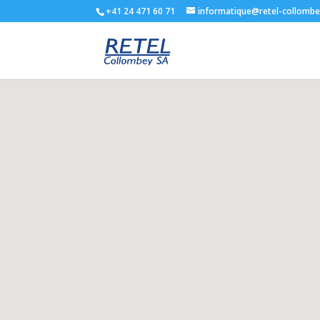
+41 24 471 60 71
informatique@retel-collombe